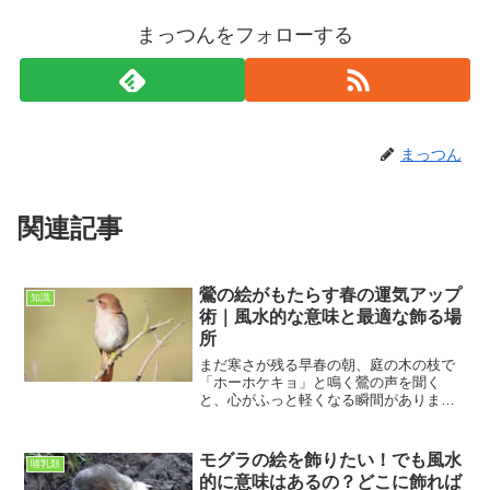
まっつんをフォローする
まっつん
関連記事
鶯の絵がもたらす春の運気アップ
知識
術｜風水的な意味と最適な飾る場
所
まだ寒さが残る早春の朝、庭の木の枝で
「ホーホケキョ」と鳴く鶯の声を聞く
と、心がふっと軽くなる瞬間がありま
す。日本では古くから鶯は春の訪れを告
げる鳥として愛され、俳句や和歌にも多
く詠まれてきました。そんな鶯をモチー
モグラの絵を飾りたい！でも風水
哺乳類
フにした絵は、ただのインテリ...
的に意味はあるの？どこに飾れば