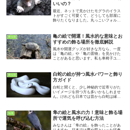
いいの？
最近、ネットで見かけたモグラのイラス
トがすごく可愛くて、どうしても部屋に
飾りたくなりました。丸っこいフォルム
に小さな目、なんとも言えない愛嬌のあ
る表情。しかも土の中でせっせと働く姿
は、どこか健気で応援したくなりますよ
亀の絵で開運！風水的な意味とお
爬虫類
ね。でも、ふと気になった...
すすめの飾る場所を徹底解説
風水や開運グッズが好きな方なら、一度
は「亀の絵」や「亀の置物」を見かけた
ことがあると思います。私も車椅子ユー
ザーとして家にいる時間が長いので、イ
ンテリアの雰囲気にはけっこうこだわっ
ています。先日、知人から「亀の絵は長
白蛇の絵が持つ風水パワーと飾り
爬虫類
寿や金運アップにいいよ」...
方ガイド
白蛇と聞くと、少し神秘的で近寄りがた
いイメージを持つ方も多いかもしれませ
ん。けれども日本では昔から白蛇は縁起
の良い生き物とされ、神社でも白蛇を祀
るところがあるほどです。そんな白蛇の
絵を家に飾ると、金運や家庭運が上がる
隼の絵と風水の力！意味と飾る場
知識
といわれています。私も最...
所で運気を呼び込む方法
みなさんは「隼の絵」を飾ったことがあ
りますか。日本では鷹や鷲といった猛禽