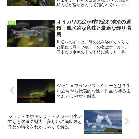
類の絵が縁起物として知られています
が、その中でも隼は特に俊敏さや鋭さを
象徴する存在です。実際に自然界の隼
は、空を高速で舞いながら獲物を正確に
オイカワの絵が呼び込む清流の運
知識
捕らえる姿で知られています。...
気｜風水的な意味と最適な飾り場
所
川辺をのぞくと、陽の光を浴びてきらり
と銀色に輝く小魚。その名はオイカワ。
日本の淡水魚の中でも特に美しく、季節
によって体色を変えることで知られてい
ます。その姿はまるで流れる水そのもの
のように軽やかで、見る者の心を穏やか
にしてくれます。そんなオ...
ジャン＝フランソワ・ミレーとは？生
い立ちから代表的な絵、作品の特徴ま
でわかりやすく解説
ジョン・エヴァレット・ミレーの生い
立ちと名画の魅力｜美しい絵画世界と
作品の特徴をわかりやすく解説