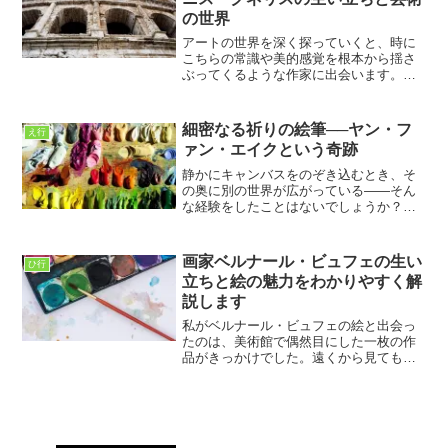
の世界
アートの世界を深く探っていくと、時に
こちらの常識や美的感覚を根本から揺さ
ぶってくるような作家に出会います。ヤ
ニス・クネリスという名前も、そんな体
験をもたらしてくれるアーティストのひ
とりだと、私は感じています。初めて彼
細密なる祈りの絵筆──ヤン・フ
え行
の作品を見たとき、「これ...
ァン・エイクという奇跡
静かにキャンバスをのぞき込むとき、そ
の奥に別の世界が広がっている――そん
な経験をしたことはないでしょうか？私
はある日、ネットで偶然目にした一枚の
古い宗教画に目を奪われました。それ
が、ヤン・ファン・エイクの「アルノル
画家ベルナール・ビュフェの生い
ひ行
フィーニ夫妻の肖像」でした...
立ちと絵の魅力をわかりやすく解
説します
私がベルナール・ビュフェの絵と出会っ
たのは、美術館で偶然目にした一枚の作
品がきっかけでした。遠くから見てもす
ぐに分かる、鋭く張りつめた線と、どこ
か孤独を感じさせる画面。その前に立っ
たとき、正直に言えば、きれいだとか華
やかだとか、そういった感...