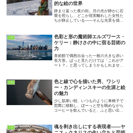
的な絵の世界
静まり返った夜の街。月の光が静かに石
畳を照らし、どこか現実離れした女性た
ちが静止している――そんな光景を描く
画家、ポール・デルヴォー。彼の作品を
初めて見た時、多くの人が「これは夢な
のか現実なのか」と思わず立ち止まる。
色彩と形の魔術師エルズワース・
け行
ベルギー生まれのデルヴォ...
ケリー：静けさの中に宿る芸術の
力
美術館で偶然出会った一枚の大きな赤い
長方形。ぱっと見ただけでは「これがア
ート？」と思ってしまうかもしれませ
ん。でも、その前に立ってじっと眺めて
いると、なんとも言えない静けさや力強
さがじわじわと心に染み込んでくる。ま
色と線で心を描いた男、ワシリ
か行
るで深呼吸するように心が整...
ー・カンディンスキーの生涯と絵
の魅力
少し肌寒い朝、いつものように車椅子で
窓際に移動し、ぼーっと空を眺めながら
コーヒーを飲んでいると、ふと思い出し
たのが「色」と「線」で心を描いた画
家、ワシリー・カンディンスキーのこと
でした。正直に言えば、美術館で彼の絵
魂を剥き出しにする表現者――ヤ
く行
を見たとき、最初は「何が描...
ニス・クネリスの生い立ちと芸術