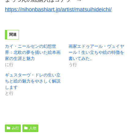
https://nihonbashiart.jp/artist/matsuihideichi/
関連
カイ・ニールセンの幻想世
画家エドゥアール・ヴュイヤ
界：北欧の夢を描いた絵本画
ール！生い立ちや絵の特徴を
家の生涯と魅力
書いてみた。
に行
う行
ギュスターヴ・ドレの生い立
ちと絵の魅力をやさしく解説
します
と行
み行
人物