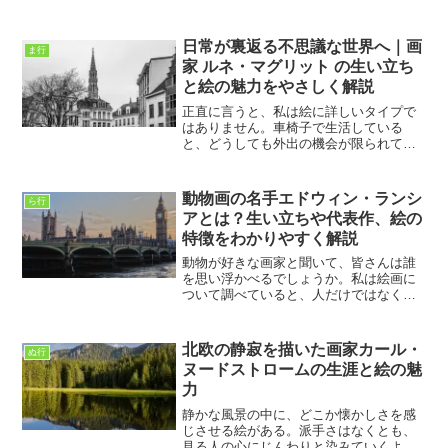
た。車椅子の生活になってから、外出の
機会は減りましたが、その代わりに絵と
向き合う時間は増えました。ブラックの
日常が裏返る不思議な世界へ｜画
ま行
絵は、最初は正直言って難...
家 ルネ・マグリット の生い立ち
と絵の魅力をやさしく解説
正直に言うと、私は絵に詳しいタイプで
はありません。車椅子で生活している
と、どうしても外出の機会が限られてし
まい、美術館に行くのも簡単ではないか
らです。それでも、スマートフォンや本
を通じて絵を見る時間は、私にとってと
動物画の名手エドウィン・ランシ
ら行
ても大切なものになっていま...
アとは？生い立ちや代表作、絵の
特徴をわかりやすく解説
動物が好きな画家と聞いて、皆さんは誰
を思い浮かべるでしょうか。私は絵画に
ついて調べていると、人だけではなく動
物の表情や感情まで丁寧に描き出す画家
がいることを知り、とても驚きました。
その中でも特に印象に残ったのが、エド
北欧の静寂を描いた画家カール・
ぬ行
ウィン・ランシアです。最...
ヌードストロームの生涯と絵の魅
力
静かな風景の中に、どこか懐かしさを感
じさせる絵がある。派手さはなくとも、
見る人の心にじんわりと染みていくよう