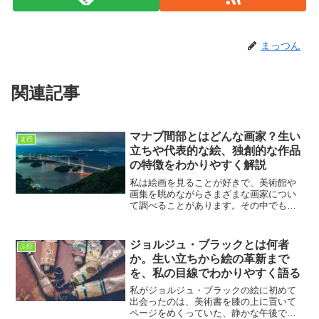
まっつん
関連記事
マナブ間部とはどんな画家？生い
ま行
立ちや代表的な絵、独創的な作品
の特徴をわかりやすく解説
私は絵画を見ることが好きで、美術館や
画集を眺めながらさまざまな画家につい
て調べることがあります。その中でも、
一度見たら忘れられないほど独特な作品
を残した画家として印象に残ったのがマ
ナブ間部です。マナブ間部は、日本を代
ジョルジュ・ブラックとは何者
ふ行
表する前衛画家の一人とし...
か。生い立ちから絵の革新まで
を、私の目線でわかりやすく語る
私がジョルジュ・ブラックの絵に初めて
出会ったのは、美術書を膝の上に置いて
ページをめくっていた、静かな午後でし