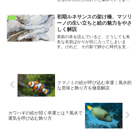
な作品。スウェーデン出身の画家、カー
ル・ヌードストローム（Carl Nordström）
は、まさにそんな“静けさの詩人”とも呼べ
初期ルネサンスの架け橋、マソリ
ま行
る存...
ーノの生い立ちと絵の魅力をやさ
しく解説
美術の本を読んでいると、どうしても有
名な名前ばかりが目に入ってしまいま
す。けれど、その影で静かに時代を支え
てきた画家がいることに気づいたとき、
私はなんとも言えない嬉しさを感じま
す。今回ご紹介するマソリーノも、まさ
にそんな存在です。私は車椅子...
クマノミの絵が呼び込む幸運｜風水的
な意味と飾り方を徹底解説
カワハギの絵が招く幸運とは？風水で
運気を呼び込む飾り方