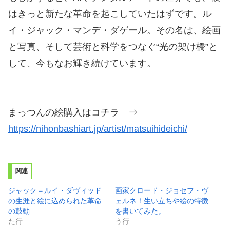
はきっと新たな革命を起こしていたはずです。ル
イ・ジャック・マンデ・ダゲール。その名は、絵画
と写真、そして芸術と科学をつなぐ“光の架け橋”と
して、今もなお輝き続けています。
まっつんの絵購入はコチラ ⇒
https://nihonbashiart.jp/artist/matsuihideichi/
関連
ジャック＝ルイ・ダヴィッド
画家クロード・ジョセフ・ヴ
の生涯と絵に込められた革命
ェルネ！生い立ちや絵の特徴
の鼓動
を書いてみた。
た行
う行