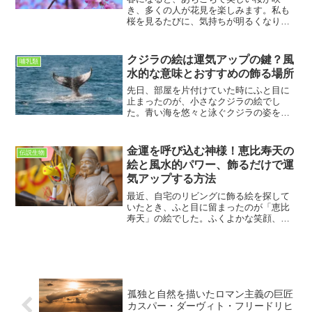
き、多くの人が花見を楽しみます。私も
桜を見るたびに、気持ちが明るくなり、
新しい季節の始まりを感じます。桜は日
本人にとって特別な花であり、昔から人
生の節目や新たなスタートを象徴する存
クジラの絵は運気アップの鍵？風
哺乳類
在として親しまれてきました...
水的な意味とおすすめの飾る場所
先日、部屋を片付けていた時にふと目に
止まったのが、小さなクジラの絵でし
た。青い海を悠々と泳ぐクジラの姿を見
ていると、不思議と心が落ち着き、呼吸
が深くなっていくのを感じました。私は
普段から家にいる時間が長いので、部屋
金運を呼び込む神様！恵比寿天の
伝説生物
に飾るものが自分の気持ちを...
絵と風水的パワー、飾るだけで運
気アップする方法
最近、自宅のリビングに飾る絵を探して
いたとき、ふと目に留まったのが「恵比
寿天」の絵でした。ふくよかな笑顔、右
手には釣り竿、左手には鯛を抱えた姿。
どこか安心感のあるその雰囲気に惹か
れ、つい手に取ってしまったのです。で
も、「これって、ただの縁起...
孤独と自然を描いたロマン主義の巨匠
カスパー・ダーヴィト・フリードリヒ