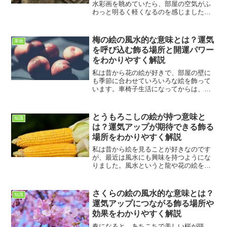
水彩画を眺めていたら、部屋の空気がふ
わっと明るく軽くなるのを感じました。
調べてみると、リスの絵には “可愛い” 以
上の深い風水パワーが隠れているらしい
のです。今日は、その理由と、私が実際
梅の絵の風水的な意味とは？運気
果物
に試して「これは効...
を呼び込む飾る場所と開運パワー
をわかりやすく解説
私は昔から花の絵が好きで、部屋の壁に
も季節に合わせていろいろな絵を飾って
います。車椅子生活になってからは、外
へ自由に出かけることが難しい日もあり
ますが、その分、部屋の中で季節を感じ
られるような絵を眺める時間がとても大
とうもろこしの絵が持つ意味と
知識
切になりました。そんな私...
は？運気アップが期待できる飾る
場所をわかりやすく解説
私は昔から絵を見ることが好きなのです
が、最近は風水にも興味を持つようにな
りました。風水というと龍や花の絵を思
い浮かべる方が多いかもしれません。し
かし、野菜や果物を描いた絵にもそれぞ
れ意味があると言われています。その中
さくらの絵の風水的な意味とは？
知識
でも、とうもろこしの絵に...
運気アップにつながる飾る場所や
効果をわかりやすく解説
春になると、あちこちで美しい桜が咲