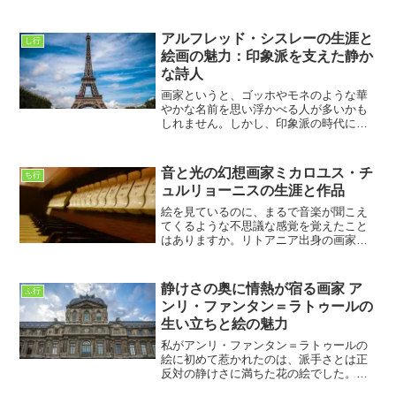
アルフレッド・シスレーの生涯と
し行
絵画の魅力：印象派を支えた静か
な詩人
画家というと、ゴッホやモネのような華
やかな名前を思い浮かべる人が多いかも
しれません。しかし、印象派の時代に欠
かせない存在でありながら、どこか静か
に自然と寄り添い続けた画家がいます。
その人物こそ、アルフレッド・シスレー
音と光の幻想画家ミカロユス・チ
ち行
です。彼の作品は一見する...
ュルリョーニスの生涯と作品
絵を見ているのに、まるで音楽が聞こえ
てくるような不思議な感覚を覚えたこと
はありますか。リトアニア出身の画家、
ミカロユス・チュルリョーニスの作品
は、まさにそんな体験を与えてくれま
す。彼の絵には音楽のリズムが流れ、光
静けさの奥に情熱が宿る画家 ア
ふ行
と色が交差しながら、見る人の...
ンリ・ファンタン＝ラトゥールの
生い立ちと絵の魅力
私がアンリ・ファンタン＝ラトゥールの
絵に初めて惹かれたのは、派手さとは正
反対の静けさに満ちた花の絵でした。強
い色彩や大胆な構図が主流の時代にあっ