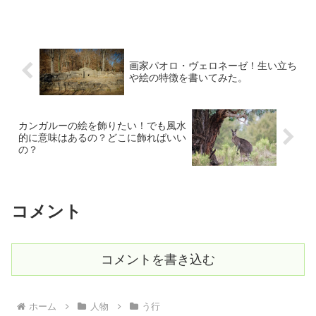
まる時間が長くなります。そんな私の視
線を釘付けにしたのが、夢なのか現実な
のかわからない、不穏で幻...
画家パオロ・ヴェロネーゼ！生い立ち
や絵の特徴を書いてみた。
カンガルーの絵を飾りたい！でも風水
的に意味はあるの？どこに飾ればいい
の？
コメント
コメントを書き込む
ホーム
人物
う行