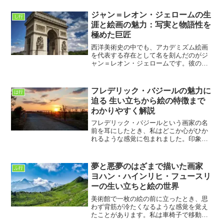
て、彼の作品はまるで時間がゆっくりと
流れているかのような落ち着きを放って
ジャン＝レオン・ジェロームの生
し行
います。車椅子で生活する...
涯と絵画の魅力：写実と物語性を
極めた巨匠
西洋美術史の中でも、アカデミズム絵画
を代表する存在として名を刻んだのがジ
ャン＝レオン・ジェロームです。彼の作
品は、ただ美しいだけではなく、歴史的
場面や異国情緒あふれる情景をリアルに
描き出すことで、観る人を一瞬にして物
フレデリック・バジールの魅力に
は行
語の世界へと引き込みます...
迫る 生い立ちから絵の特徴まで
わかりやすく解説
フレデリック・バジールという画家の名
前を耳にしたとき、私はどこか心がひか
れるような感覚に包まれました。印象派
の仲間たちと共に歩んだ青年期の輝き
と、その短い生涯の中に凝縮された情熱
が、どこか今の私の生き方にも重なるよ
夢と悪夢のはざまで描いた画家
ふ行
うに思えるからです。車椅子...
ヨハン・ハインリヒ・フュースリ
ーの生い立ちと絵の世界
美術館で一枚の絵の前に立ったとき、思
わず背筋が冷たくなるような感覚を覚え
たことがあります。私は車椅子で移動す
ることが多く、展示室では自然と立ち止