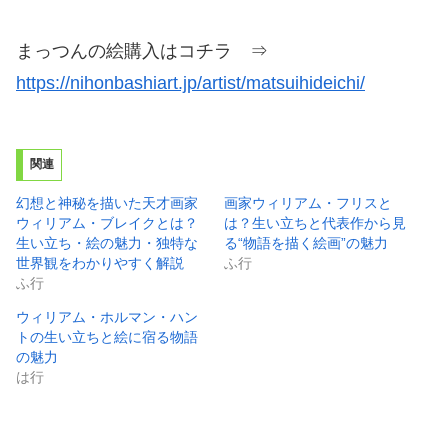
まっつんの絵購入はコチラ ⇒
https://nihonbashiart.jp/artist/matsuihideichi/
関連
幻想と神秘を描いた天才画家
画家ウィリアム・フリスと
ウィリアム・ブレイクとは？
は？生い立ちと代表作から見
生い立ち・絵の魅力・独特な
る“物語を描く絵画”の魅力
世界観をわかりやすく解説
ふ行
ふ行
ウィリアム・ホルマン・ハン
トの生い立ちと絵に宿る物語
の魅力
は行