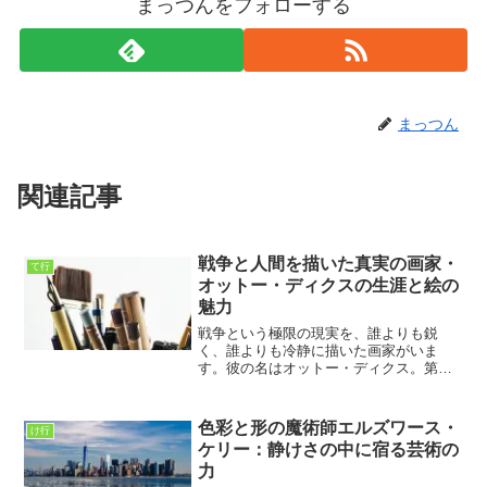
まっつんをフォローする
まっつん
関連記事
戦争と人間を描いた真実の画家・
て行
オットー・ディクスの生涯と絵の
魅力
戦争という極限の現実を、誰よりも鋭
く、誰よりも冷静に描いた画家がいま
す。彼の名はオットー・ディクス。第一
次世界大戦を生き抜き、その体験を筆に
刻んだ彼の絵は、見る人の心を強く揺さ
ぶります。美しいだけではなく、現実を
色彩と形の魔術師エルズワース・
け行
突きつけるような力を持つディ...
ケリー：静けさの中に宿る芸術の
力