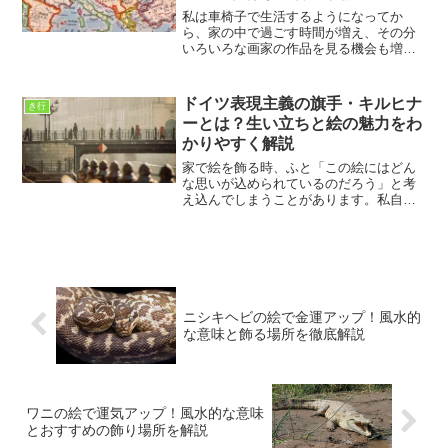
私は車椅子で生活するようになってか
ら、家の中で過ごす時間が増え、その分
いろいろな画家の作品を見る機会も増え
ました。正直なところ、最初は有名な画
家ばかりを追いかけていたのですが、あ
る日ふと目に入った名前が「ジュラ・ベ
ドイツ表現主義の旗手・キルヒナ
き行
ンツール」でした。聞いたこ...
ーとは？生い立ちと絵の魅力をわ
かりやすく解説
家で絵を飾る時、ふと「この絵にはどん
な思いが込められているのだろう」と考
え込んでしまうことがあります。私自
身、車椅子で過ごす時間が長くなってか
ら、絵を見る時間も増えてきました。そ
の中で心を奪われた画家がエルンスト・
ルートヴィヒ・キルヒナーで...
ニシキヘビの絵で金運アップ！風水的
な意味と飾る場所を徹底解説
ワニの絵で運気アップ！風水的な意味
とおすすめの飾り場所を解説