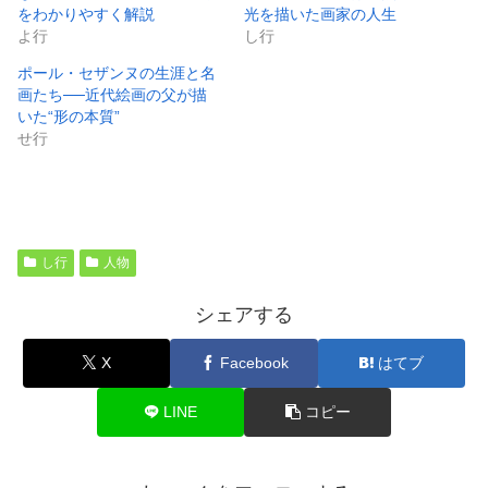
をわかりやすく解説
光を描いた画家の人生
よ行
し行
ポール・セザンヌの生涯と名
画たち──近代絵画の父が描
いた“形の本質”
せ行
し行
人物
シェアする
X
Facebook
はてブ
LINE
コピー