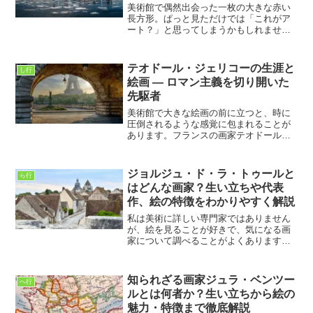
美術館で偶然出会った一枚の大きな赤い
長方形。ぱっと見ただけでは「これがア
ート？」と思ってしまうかもしれませ
ん。でも、その前に立ってじっと眺めて
いると、なんとも言えない静けさや力強
さがじわじわと心に染み込んでくる。ま
テオドール・ジェリコーの生涯と
し行
るで深呼吸するように心が整...
絵画 ― ロマン主義を切り開いた
先駆者
美術館で大きな絵画の前に立つと、時に
圧倒されるような感覚に包まれることが
あります。フランスの画家テオドール・
ジェリコーの代表作「メデューズ号の
筏」を目にしたとき、その感覚はより鮮
烈にやってきます。人間の極限状態を描
ジョルジュ・ド・ラ・トゥールと
ら行
いたこの作品は、ただの歴史...
はどんな画家？生い立ちや代表
作、絵の特徴をわかりやすく解説
私は美術に詳しい専門家ではありません
が、絵を見ることが好きで、気になる画
家について調べることがよくあります。
車椅子で生活していると外出が難しい日
もありますが、そのような時でも本やイ
ンターネットを通じて世界中の芸術に触
知られざる画家ジュラ・ベンツー
へ行
れられるのは本当にありが...
ルとは何者か？生い立ちから絵の
魅力・特徴まで徹底解説