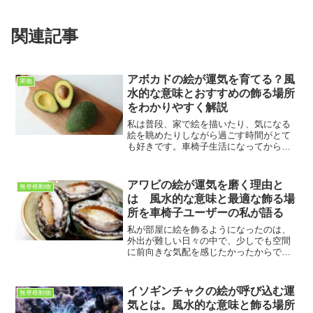
関連記事
アボカドの絵が運気を育てる？風
果物
水的な意味とおすすめの飾る場所
をわかりやすく解説
私は普段、家で絵を描いたり、気になる
絵を眺めたりしながら過ごす時間がとて
も好きです。車椅子生活になってから、
家の中の空間が自分にとってとても大切
な場所になりました。だからこそ、部屋
の雰囲気や飾るものには自然と興味が湧
アワビの絵が運気を磨く理由と
無脊椎動物
きます。そんな中で最近気...
は 風水的な意味と最適な飾る場
所を車椅子ユーザーの私が語る
私が部屋に絵を飾るようになったのは、
外出が難しい日々の中で、少しでも空間
に前向きな気配を感じたかったからで
す。車椅子で過ごす時間が長い私にとっ
て、部屋はただの生活空間ではなく、心
を整える場所でもあります。そんな中で
イソギンチャクの絵が呼び込む運
無脊椎動物
出会ったのが、アワビを描い...
気とは。風水的な意味と飾る場所