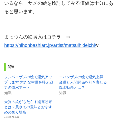
いるなら、サメの絵を検討してみる価値は十分にあ
ると思います。
まっつんの絵購入はコチラ ⇒
https://nihonbashiart.jp/artist/matsuihideichi/
v
関連
ジンベエザメの絵で運気アッ
コバンザメの絵で運気上昇！
プします 大きな幸運を呼ぶ迫
金運と人間関係を引き寄せる
力の風水アート
風水効果とは？
知識
知識
天狗の絵がもたらす開運効果
とは？風水での意味とおすす
めの飾り場所
伝説生物