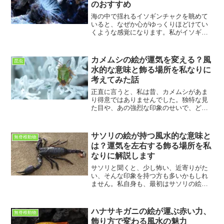
のおすすめ
海の中で揺れるイソギンチャクを眺めて
いると、なぜか心がゆっくりほどけてい
くような感覚になります。私がイソギン
チャクの絵に興味を持ったのは、たまた
ま知人の部屋でその絵を見かけたことが
きっかけでした。色とりどりの触手がや
カメムシの絵が運気を変える？風
昆虫
わらかく広がり、まるで呼...
水的な意味と飾る場所を私なりに
考えてみた話
正直に言うと、私は昔、カメムシがあま
り得意ではありませんでした。独特な見
た目や、あの強烈な印象のせいで、どう
しても敬遠してしまっていたのです。と
ころが、ある日ふと「もしカメムシを絵
として見たら、印象は変わるのだろう
サソリの絵が持つ風水的な意味と
無脊椎動物
か」と考えるようになりまし...
は？運気を左右する飾る場所を私
なりに解説します
サソリと聞くと、少し怖い、近寄りがた
い、そんな印象を持つ方も多いかもしれ
ません。私自身も、最初はサソリの絵を
部屋に飾るなんて考えたこともありませ
んでした。けれど、風水や象徴の意味を
調べていくうちに、サソリという存在
ハナサキガニの絵が運ぶ赤い力、
無脊椎動物
が、ただ恐ろしいだけではな...
飾り方で変わる風水の魅力