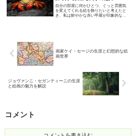
自分の部屋に何かひとつ、ぐっと雰囲気
を変えてくれる絵を飾りたいと考えたと
き、私は鮮やかな赤い甲羅が印象的なハ
ナサキガニの絵に目を奪われました。北
海道やオホーツクの海を思わせる力強い
外見、ぎゅっと身の詰まったその姿は、
ただの海産物という枠を超...
画家ケイ・セージの生涯と幻想的な絵
画世界
ジョヴァンニ・セガンティーニの生涯
と絵画の魅力を解説
コメント
コメントを書き込む