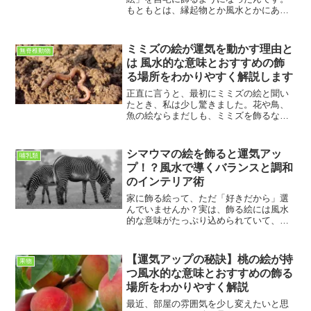
もともとは、縁起物とか風水とかにあま
り関心がなかった私。でもある日、知人
の家で見かけた笑顔の布袋さまの絵に、
なんだか心がほっと和らいだんですよ
ミミズの絵が運気を動かす理由と
無脊椎動物
ね。そのとき、「これはただ...
は 風水的な意味とおすすめの飾
る場所をわかりやすく解説します
正直に言うと、最初にミミズの絵と聞い
たとき、私は少し驚きました。花や鳥、
魚の絵ならまだしも、ミミズを飾るなん
て風水的にどうなのだろう、そんな疑問
が頭に浮かんだのです。ですが、調べて
いくうちに考えが大きく変わりました。
シマウマの絵を飾ると運気アッ
哺乳類
ミミズは見た目こそ地味で...
プ！？風水で導くバランスと調和
のインテリア術
家に飾る絵って、ただ「好きだから」選
んでいませんか？実は、飾る絵には風水
的な意味がたっぷり込められていて、う
まく選べば気の流れを良くし、運気をグ
ンとアップさせてくれるんです。私も数
年前まで、ただ「モノトーンでオシャレ
【運気アップの秘訣】桃の絵が持
果物
だから」という理由でシマ...
つ風水的な意味とおすすめの飾る
場所をわかりやすく解説
最近、部屋の雰囲気を少し変えたいと思