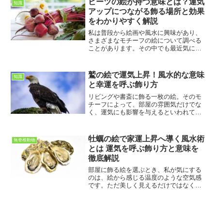
ビーツの絵が持つ意味とは？運気
知識
のため、季節を感じられる...
アップにつながる飾る場所と効果
をわかりやすく解説
私は普段から絵画や風水に興味があり、
さまざまなモチーフの絵について調べる
ことがあります。その中でも最近気にな
ったのが「ビーツの絵」です。ビーツは
鮮やかな赤紫色が特徴の野菜で、健康食
材として知られています。しかし、風水
鷲の絵で運気上昇！風水的な意味
知識
の視点から見ると、単なる...
と幸運を呼ぶ飾り方
リビングや書斎に飾る一枚の絵。そのモ
チーフによって、部屋の雰囲気だけでな
く、運気にも影響を与えるといわれてい
ます。特に鷲（わし）の絵は、古くから
力強さや成功を象徴する存在として、多
くの人に愛されてきました。私もある
牡蠣の絵で家運上昇へ導く風水術
無脊椎動物
日、知人の家に飾られた鷲の...
とは 運気を呼ぶ飾り方と意味を
徹底解説
部屋に飾る絵を選ぶとき、私が気にする
のは、絵から感じる温度のような空気感
です。ただ美しく見えるだけではなく、
自分の暮らしや気持ちにどんな影響を与
えてくれるのか、そこに興味が湧きま
す。そんな中で、少し意外に思われるか
もしれませんが、牡蠣の絵が...