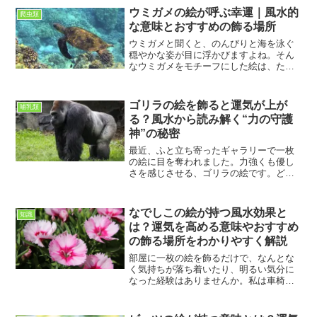
ウミガメの絵が呼ぶ幸運｜風水的
爬虫類
な意味とおすすめの飾る場所
ウミガメと聞くと、のんびりと海を泳ぐ
穏やかな姿が目に浮かびますよね。そん
なウミガメをモチーフにした絵は、ただ
のインテリアとして飾るだけでなく、風
水的にも大きな意味を持っています。車
椅子ユーザーの素人ブロガーである私
ゴリラの絵を飾ると運気が上が
哺乳類
も、部屋に動物モチーフの絵...
る？風水から読み解く“力の守護
神”の秘密
最近、ふと立ち寄ったギャラリーで一枚
の絵に目を奪われました。力強くも優し
さを感じさせる、ゴリラの絵です。どこ
か神聖な空気をまとったその姿に、ただ
の動物ではない“何か”を感じたのです。私
はその絵を購入し、自宅の一角に飾って
なでしこの絵が持つ風水効果と
知識
みました。そうして数...
は？運気を高める意味やおすすめ
の飾る場所をわかりやすく解説
部屋に一枚の絵を飾るだけで、なんとな
く気持ちが落ち着いたり、明るい気分に
なった経験はありませんか。私は車椅子
で生活しているため、自宅で過ごす時間
が長く、部屋の雰囲気が毎日の気分に大
きく影響することを実感しています。そ