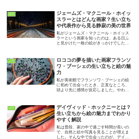
な役割を果たしたにもかかわらず、日本
ではあまり知られていない画家も数多く
存在します。私がルーカス・ファン・レ
ジェームズ・マクニール・ホイッ
ほ行
イデンという画家を知った...
スラーとはどんな画家？生い立ち
や代表作から見る静寂の美の世界
私がジェームズ・マクニール・ホイッス
ラーという画家を知ったのは、ある日ふ
と見かけた一枚の絵がきっかけでした。
派手さはないのに、なぜか目を離せな
い。静かなのに、心にじわっと残る。そ
んな不思議な魅力があって、気づけばそ
ロココの夢を描いた画家フランソ
ふ行
の絵の前で長く立ち止まって...
ワ・ブーシェの生い立ちと絵の魅
力
私が美術館でフランソワ・ブーシェの絵
に初めて出会ったとき、正直なところ、
頭より先に感情が反応しました。やわら
かく甘い色彩、肌に触れそうな質感、現
実から少し浮いたような幸福感。車椅子
で展示室をゆっくり進みながら、現実の
デイヴィッド・ホックニーとは？
ほ行
身体の重さとは対照的に、...
生い立ちから絵の魅力までわかり
やすく解説
私は普段、家の中で過ごす時間が長いの
で、自然と絵や写真を見ることが増えま
した。そんな中で出会ったのが、デイヴ