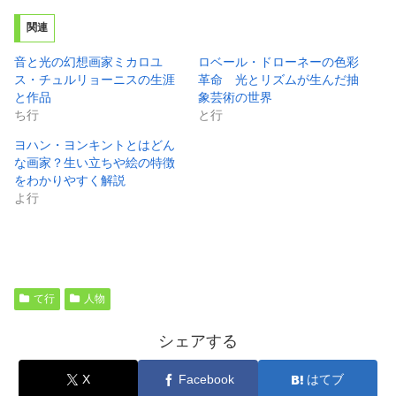
関連
音と光の幻想画家ミカロユ
ロベール・ドローネーの色彩
ス・チュルリョーニスの生涯
革命 光とリズムが生んだ抽
と作品
象芸術の世界
ち行
と行
ヨハン・ヨンキントとはどん
な画家？生い立ちや絵の特徴
をわかりやすく解説
よ行
て行
人物
シェアする
X
Facebook
はてブ