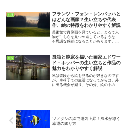
ィッド・ホックニーという画家です。最
初に見たとき、「なんだか明るくて、気
持ちが軽くなる絵だな」と感じたのを覚
フランツ・フォン・レンバッハと
れ行
えています。派手な色使い...
はどんな画家？生い立ちや代表
作、絵の特徴をわかりやすく解説
美術館で肖像画を見ていると、まるで人
物がこちらを見つめ返しているような、
不思議な感覚になることがあります。私
はそんな作品に出会うたび、「この画家
は人の心まで描こうとしたのではない
か」と想像してしまいます。今回ご紹介
孤独と静寂を描いた画家エドワー
ほ行
するフランツ・フォン・レン...
ド・ホッパーの生い立ちと作品の
魅力をわかりやすく解説
私は普段から絵を見るのが好きなのです
が、車椅子での生活になってからは、外
に出る機会が減り、その分、絵の中の世
界に心を預けることが増えました。そん
な中で出会ったのが、画家エドワード・
ホッパーの作品です。初めて見たとき、
なぜか胸が締め付けられる...
ツノダシの絵で運気上昇！風水が導く
幸運の飾り方