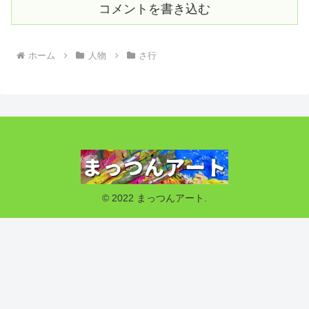
コメントを書き込む
ホーム
人物
さ行
© 2022 まっつんアート.