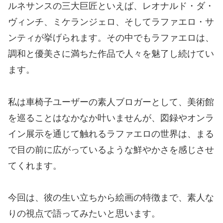
ルネサンスの三大巨匠といえば、レオナルド・ダ・
ヴィンチ、ミケランジェロ、そしてラファエロ・サ
ンティが挙げられます。その中でもラファエロは、
調和と優美さに満ちた作品で人々を魅了し続けてい
ます。
私は車椅子ユーザーの素人ブロガーとして、美術館
を巡ることはなかなか叶いませんが、図録やオンラ
イン展示を通じて触れるラファエロの世界は、まる
で目の前に広がっているような鮮やかさを感じさせ
てくれます。
今回は、彼の生い立ちから絵画の特徴まで、素人な
りの視点で語ってみたいと思います。