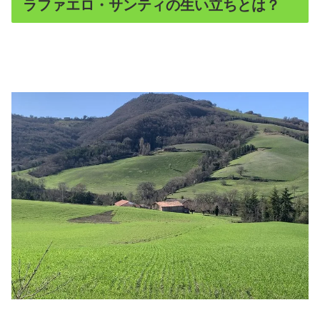
ラファエロ・サンティの生い立ちとは？