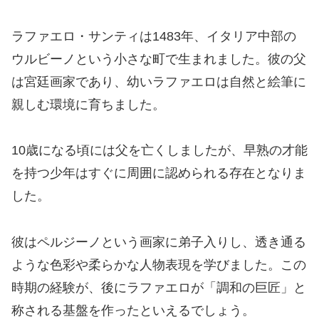
ラファエロ・サンティは1483年、イタリア中部の
ウルビーノという小さな町で生まれました。彼の父
は宮廷画家であり、幼いラファエロは自然と絵筆に
親しむ環境に育ちました。
10歳になる頃には父を亡くしましたが、早熟の才能
を持つ少年はすぐに周囲に認められる存在となりま
した。
彼はペルジーノという画家に弟子入りし、透き通る
ような色彩や柔らかな人物表現を学びました。この
時期の経験が、後にラファエロが「調和の巨匠」と
称される基盤を作ったといえるでしょう。