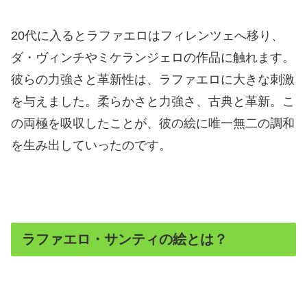
20代に入るとラファエロはフィレンツェへ移り、
ダ・ヴィンチやミケランジェロの作品に触れます。
彼らの力強さと革新性は、ラファエロに大きな刺激
を与えました。柔らかさと力強さ、古典と革新。こ
の両極を吸収したことが、彼の絵に唯一無二の調和
を生み出していったのです。
ラファエロ・サンティの絵とは？