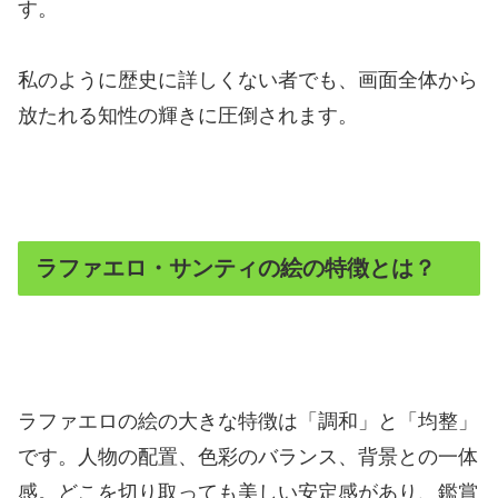
す。
私のように歴史に詳しくない者でも、画面全体から
放たれる知性の輝きに圧倒されます。
ラファエロ・サンティの絵の特徴とは？
ラファエロの絵の大きな特徴は「調和」と「均整」
です。人物の配置、色彩のバランス、背景との一体
感。どこを切り取っても美しい安定感があり、鑑賞