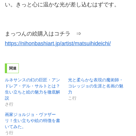
い。きっと心に温かな光が差し込むはずです。
まっつんの絵購入はコチラ ⇒
https://nihonbashiart.jp/artist/matsuihideichi/
関連
ルネサンスの幻の巨匠・アン
光と柔らかな表現の魔術師・
ドレア・デル・サルトとは？
コレッジョの生涯と名画の魅
生い立ちと絵の魅力を徹底解
力
説
こ行
さ行
画家ジョルジョ・ヴァザー
リ！生い立ちや絵の特徴を書
いてみた。
う行