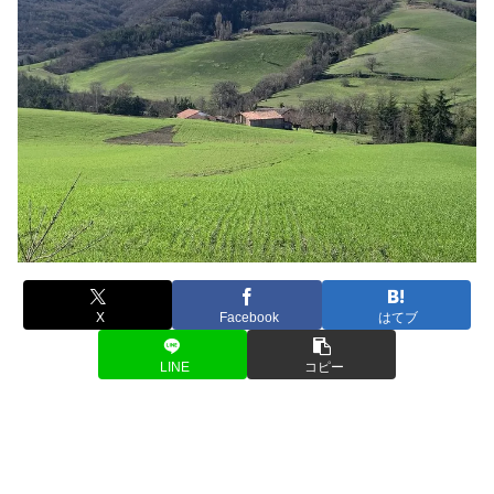
X
Facebook
はてブ
LINE
コピー