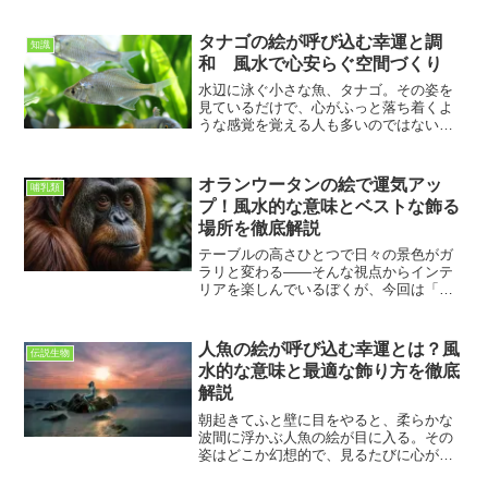
けでした。でも、ふとしたきっかけで、
りんごの絵には風水的な意味があると知
タナゴの絵が呼び込む幸運と調
知識
りました。それ以来、ただの...
和 風水で心安らぐ空間づくり
水辺に泳ぐ小さな魚、タナゴ。その姿を
見ているだけで、心がふっと落ち着くよ
うな感覚を覚える人も多いのではないで
しょうか。日本の川に古くから生息する
タナゴは、その可憐で優雅な姿から絵画
のモチーフとしても人気があります。特
オランウータンの絵で運気アッ
哺乳類
に最近では「風水的に良い...
プ！風水的な意味とベストな飾る
場所を徹底解説
テーブルの高さひとつで日々の景色がガ
ラリと変わる――そんな視点からインテ
リアを楽しんでいるぼくが、今回は「オ
ランウータンの絵」について語ります。
森の賢者とも呼ばれる彼らの静かで深い
まなざしを部屋に迎え入れると、どんな
人魚の絵が呼び込む幸運とは？風
伝説生物
エネルギーが流れ込み、暮...
水的な意味と最適な飾り方を徹底
解説
朝起きてふと壁に目をやると、柔らかな
波間に浮かぶ人魚の絵が目に入る。その
姿はどこか幻想的で、見るたびに心がほ
っとするような安心感をもたらしてくれ