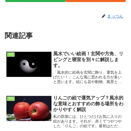
まっつん
関連記事
風水でいい絵画！玄関や方角、リ
知識
ビングと寝室を別々に解説しま
す。
「風水的に絵画を玄関に飾り、運気を上
げたい！」こんな風に思われる方が多い
と思います。絵にも花や動物、風景とい
った風に、色々ありますからね。そこで
今回は、風水での効果的な絵画を描く場
所において、お教えしたいと思います。
りんごの絵で運気アップ？風水的
果物
最適な絵画を飾って、運気...
な意味とおすすめの飾る場所をわ
かりやすく解説
私の部屋には、ひとつだけお気に入りの
絵があります。それが、赤くてつやつや
した「りんご」の絵です。最初はただ
「なんだか可愛いな」と思って飾っただ