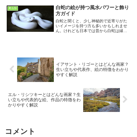
る――そんな経験をお持ちの方もいるの
ではないでしょうか。最近では、インテ
白蛇の絵が持つ風水パワーと飾り
爬虫類
リアとしてだけでなく、「...
方ガイド
白蛇と聞くと、少し神秘的で近寄りがた
いイメージを持つ方も多いかもしれませ
ん。けれども日本では昔から白蛇は縁起
の良い生き物とされ、神社でも白蛇を祀
るところがあるほどです。そんな白蛇の
絵を家に飾ると、金運や家庭運が上がる
といわれています。私も最...
イアサント・リゴーとはどんな画家？
生い立ちや代表作、絵の特徴をわかり
やすく解説
エル・リシツキーとはどんな画家？生
い立ちや代表的な絵、作品の特徴をわ
かりやすく解説
コメント