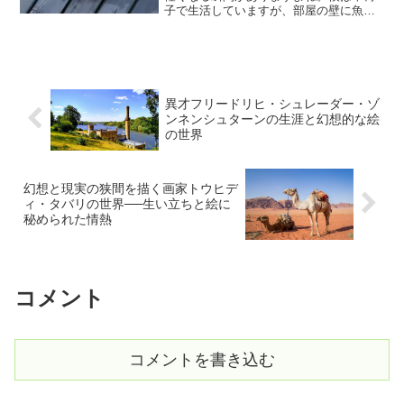
子で生活していますが、部屋の壁に魚の
絵を飾ると、海の広がりを感じられて、
気持ちがさっと明るくなるんです。中で
も、スケトウダラの絵に出会ったとき、
そのすっと伸びる体のライ...
異才フリードリヒ・シュレーダー・ゾ
ンネンシュターンの生涯と幻想的な絵
の世界
幻想と現実の狭間を描く画家トウヒデ
ィ・タバリの世界──生い立ちと絵に
秘められた情熱
コメント
コメントを書き込む