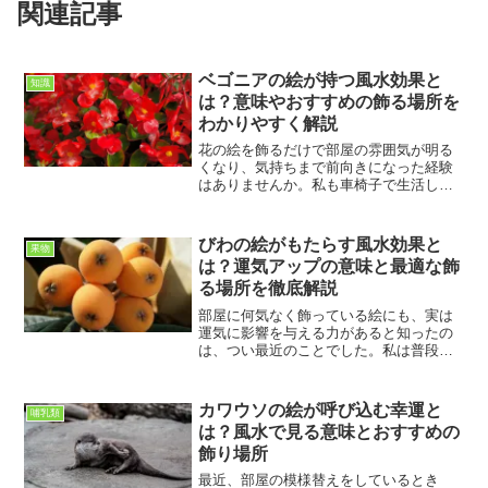
関連記事
ベゴニアの絵が持つ風水効果と
知識
は？意味やおすすめの飾る場所を
わかりやすく解説
花の絵を飾るだけで部屋の雰囲気が明る
くなり、気持ちまで前向きになった経験
はありませんか。私も車椅子で生活して
いるため、自宅で過ごす時間が長く、部
屋の居心地を大切にしています。そんな
中で興味を持ったのが、花の絵と風水の
びわの絵がもたらす風水効果と
果物
関係です。今回ご紹介する...
は？運気アップの意味と最適な飾
る場所を徹底解説
部屋に何気なく飾っている絵にも、実は
運気に影響を与える力があると知ったの
は、つい最近のことでした。私は普段、
車椅子で生活していることもあり、自宅
で過ごす時間がとても長いです。その
分、部屋の雰囲気や居心地にはかなり敏
カワウソの絵が呼び込む幸運と
哺乳類
感で、少しでも気分が上がる...
は？風水で見る意味とおすすめの
飾り場所
最近、部屋の模様替えをしているとき