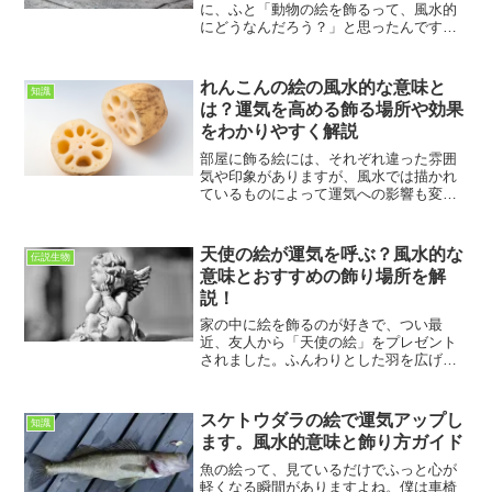
に、ふと「動物の絵を飾るって、風水的
にどうなんだろう？」と思ったんです。
特に、見かけたカワウソのイラストがと
ても可愛らしくて、なんだか心が和んで
しまいました。ぬいぐるみや置物ではよ
れんこんの絵の風水的な意味と
知識
く見かけますが、「カワウソ...
は？運気を高める飾る場所や効果
をわかりやすく解説
部屋に飾る絵には、それぞれ違った雰囲
気や印象がありますが、風水では描かれ
ているものによって運気への影響も変わ
ると考えられています。私は風水に興味
を持ってから、身近な植物や野菜にもさ
まざまな意味があることを知り、とても
天使の絵が運気を呼ぶ？風水的な
伝説生物
驚きました。その中でも特...
意味とおすすめの飾り場所を解
説！
家の中に絵を飾るのが好きで、つい最
近、友人から「天使の絵」をプレゼント
されました。ふんわりとした羽を広げた
優しい表情の天使が描かれていて、見て
いるだけで心が落ち着くような、不思議
な安心感があります。もともと私は風水
スケトウダラの絵で運気アップし
知識
にも少し興味があり、「天使...
ます。風水的意味と飾り方ガイド
魚の絵って、見ているだけでふっと心が
軽くなる瞬間がありますよね。僕は車椅