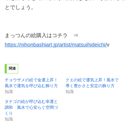
とでしょう。
まっつんの絵購入はコチラ ⇒
https://nihonbashiart.jp/artist/matsuihideichi/
v
関連
チョウザメの絵で金運上昇！
クエの絵で運気上昇！風水で
風水で運気を呼び込む飾り方
導く豊かさと安定の飾り方
知識
知識
タナゴの絵が呼び込む幸運と
調和 風水で心安らぐ空間づ
くり
知識