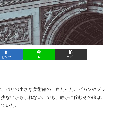
はてブ
LINE
コピー
は、パリの小さな美術館の一角だった。ピカソやブラ
と少ないかもしれない。でも、静かに佇むその絵は、
っていた。