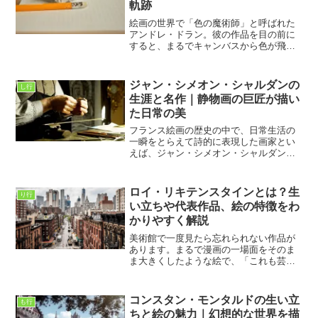
軌跡
絵画の世界で「色の魔術師」と呼ばれた
アンドレ・ドラン。彼の作品を目の前に
すると、まるでキャンバスから色が飛び
出してくるような感覚に包まれる。私が
最初にドランの絵を見たとき、感じたの
は「自由」そのものだった。誰の枠にも
ジャン・シメオン・シャルダンの
し行
はまらず、思いのままに色...
生涯と名作｜静物画の巨匠が描い
た日常の美
フランス絵画の歴史の中で、日常生活の
一瞬をとらえて詩的に表現した画家とい
えば、ジャン・シメオン・シャルダンの
名前が必ず挙がります。きらびやかな歴
史画や宮廷画が流行していた時代に、彼
は静物や家庭の風景といった何気ない題
ロイ・リキテンスタインとは？生
り行
材を描き、深い感動を呼び...
い立ちや代表作品、絵の特徴をわ
かりやすく解説
美術館で一度見たら忘れられない作品が
あります。まるで漫画の一場面をそのま
ま大きくしたような絵で、「これも芸術
なの？」と思わず立ち止まってしまう作
品です。その作者がロイ・リキテンスタ
インです。私が初めて作品を見たとき
コンスタン・モンタルドの生い立
も行
は、「こんな絵なら誰でも描...
ちと絵の魅力｜幻想的な世界を描