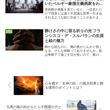
いたベルギー象徴主義画家をわか
りやすく解説
美術館や画集を見ていると、一目見ただ
けで現実とは違う不思議な世界へ引き込
まれるような絵に出会うことがありま
す。私が今回ご紹介するコンスタン・モ
ンタルドも、そんな独特の魅力を持つ画
家の一人です。名前を聞いても、日本で
静けさの中に宿る祈りの光 フラ
て行
はまだそれほど知られていな...
ンシスコ・デ・スルバランの生涯
と絵の魅力
静かな絵なのに、胸の奥がじんわり熱く
なる、そんな体験ってありませんか。私
は車椅子で過ごす日が長いので、家の中
で絵を見る時間が多いのですが、フラン
シスコ・デ・スルバランの作品に出会っ
たとき、心がスッと澄むような、不思議
な静けさに包まれました。...
心を癒す「女神の絵」の風水効果と飾
る場所のポイントとは？
九尾の狐の絵がもたらす開運の力と