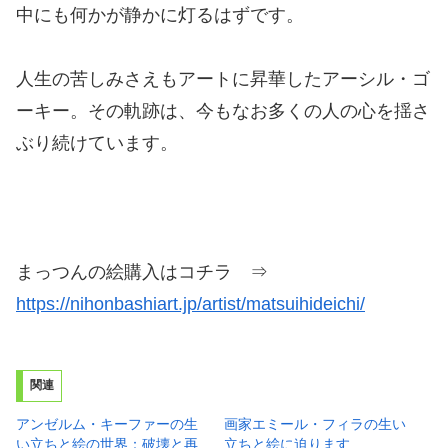
中にも何かが静かに灯るはずです。
人生の苦しみさえもアートに昇華したアーシル・ゴ
ーキー。その軌跡は、今もなお多くの人の心を揺さ
ぶり続けています。
まっつんの絵購入はコチラ ⇒
https://nihonbashiart.jp/artist/matsuihideichi/
関連
アンゼルム・キーファーの生
画家エミール・フィラの生い
い立ちと絵の世界：破壊と再
立ちと絵に迫ります