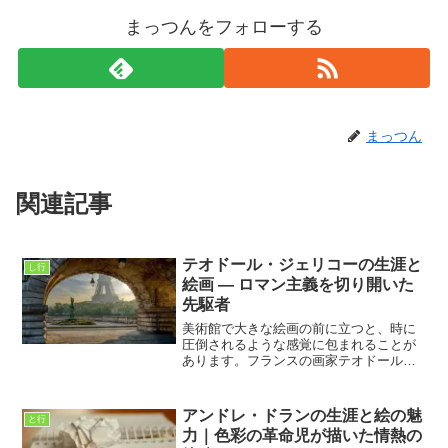
まっつんをフォローする
まっつん
関連記事
テオドール・ジェリコーの生涯と
し行
絵画 ― ロマン主義を切り開いた
先駆者
美術館で大きな絵画の前に立つと、時に
圧倒されるような感覚に包まれることが
あります。フランスの画家テオドール・
ジェリコーの代表作「メデューズ号の
筏」を目にしたとき、その感覚はより鮮
烈にやってきます。人間の極限状態を描
アンドレ・ドランの生涯と絵の魅
と行
いたこの作品は、ただの歴史...
力｜色彩の革命児が描いた情熱の