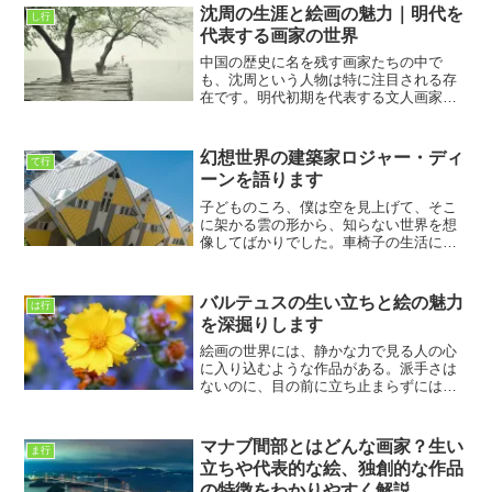
ったのですが、彼が手掛けた美しい装飾
沈周の生涯と絵画の魅力｜明代を
し行
や洗練されたデザインを見た...
代表する画家の世界
中国の歴史に名を残す画家たちの中で
も、沈周という人物は特に注目される存
在です。明代初期を代表する文人画家の
ひとりであり、彼の作品は静かな趣きと
深い精神性をたたえています。沈周の名
は、日本ではまだそれほど広く知られて
幻想世界の建築家ロジャー・ディ
て行
いないかもしれませんが、中...
ーンを語ります
子どものころ、僕は空を見上げて、そこ
に架かる雲の形から、知らない世界を想
像してばかりでした。車椅子の生活にな
ってからも、その癖は変わらず、むし
ろ、空想の世界に助けられる日が増えま
した。そんな僕が長年惹かれてやまない
バルテュスの生い立ちと絵の魅力
は行
人が、ロジャー・ディーンと...
を深掘りします
絵画の世界には、静かな力で見る人の心
に入り込むような作品がある。派手さは
ないのに、目の前に立ち止まらずにはい
られない絵。バルテュスの絵を初めて見
たとき、私はそんな不思議な吸引力に引
き寄せられた。車椅子を使うようになっ
マナブ間部とはどんな画家？生い
ま行
てから、外に出る機会は以...
立ちや代表的な絵、独創的な作品
の特徴をわかりやすく解説