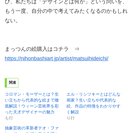
び、私たちは「デザインとは何か」という問いを、
もう一度、自分の中で考えてみたくなるのかもしれ
ない。
まっつんの絵購入はコチラ ⇒
https://nihonbashiart.jp/artist/matsuihideichi/
関連
コロマン・モーザーとは？生
エル・リシツキーとはどんな
い立ちから代表的な絵まで徹
画家？生い立ちや代表的な
底解説！ウィーン芸術界を彩
絵、作品の特徴をわかりやす
った天才デザイナーの魅力
く解説
も行
り行
抽象芸術の革新者テオ・ファ