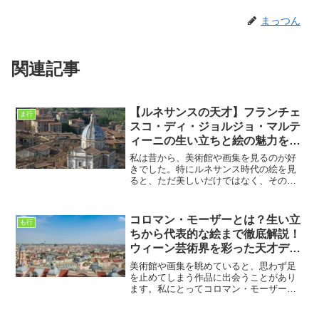
まっつん
関連記事
【ルネサンスの天才】フランチェ
ま行
スコ・ディ・ジョルジョ・マルテ
ィーニの生い立ちと絵の魅力をわ
かりやすく解説
私は昔から、美術館や画集を見るのが好
きでした。特にルネサンス時代の絵を見
ると、ただ美しいだけではなく、その時
代の空気まで感じられる気がして、つい
時間を忘れて見入ってしまいます。そん
な中で最近とても気になった画家が、フ
コロマン・モーザーとは？生い立
も行
ランチェスコ・ディ・ジョ...
ちから代表的な絵まで徹底解説！
ウィーン芸術界を彩った天才デザ
イナーの魅力
美術館や画集を眺めていると、思わず足
を止めてしまう作品に出会うことがあり
ます。私にとってコロマン・モーザー
は、まさにそのような画家でありデザイ
ナーの一人です。最初は名前を知らなか