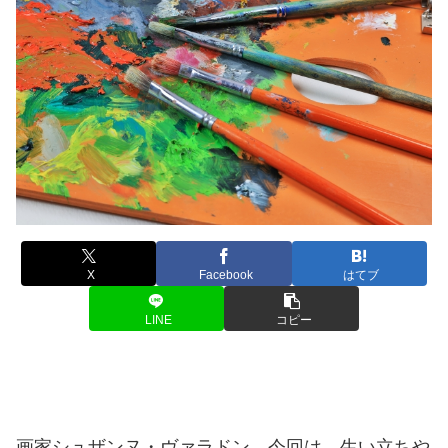
X
Facebook
はてブ
LINE
コピー
画家シュザンヌ・ヴァラドン。今回は、生い立ちや