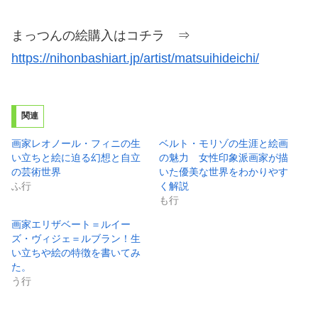
まっつんの絵購入はコチラ ⇒
https://nihonbashiart.jp/artist/matsuihideichi/
関連
画家レオノール・フィニの生
ベルト・モリゾの生涯と絵画
い立ちと絵に迫る幻想と自立
の魅力 女性印象派画家が描
の芸術世界
いた優美な世界をわかりやす
ふ行
く解説
も行
画家エリザベート＝ルイー
ズ・ヴィジェ＝ルブラン！生
い立ちや絵の特徴を書いてみ
た。
う行