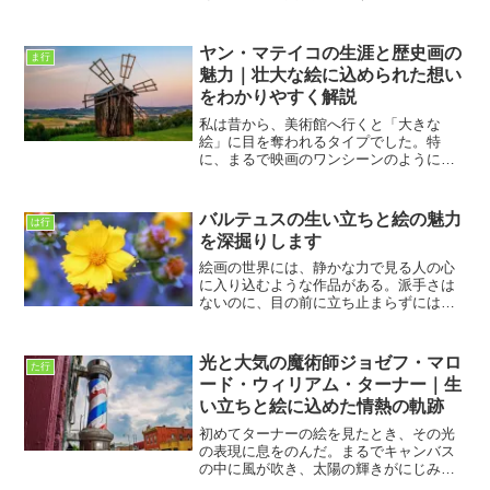
画や花鳥画に優れた才能を発揮し、宮廷
文化を彩る重要な役割を果たしました。
今回は、焦秉貞の生い立ちから彼の代表
ヤン・マテイコの生涯と歴史画の
ま行
的な作品、そして絵の特徴...
魅力｜壮大な絵に込められた想い
をわかりやすく解説
私は昔から、美術館へ行くと「大きな
絵」に目を奪われるタイプでした。特
に、まるで映画のワンシーンのように
人々が動き、感情がぶつかり合っている
歴史画を見ると、その場に吸い込まれる
ような気持ちになります。そんな私が最
バルテュスの生い立ちと絵の魅力
は行
近とても心を動かされた画家が、...
を深掘りします
絵画の世界には、静かな力で見る人の心
に入り込むような作品がある。派手さは
ないのに、目の前に立ち止まらずにはい
られない絵。バルテュスの絵を初めて見
たとき、私はそんな不思議な吸引力に引
き寄せられた。車椅子を使うようになっ
光と大気の魔術師ジョゼフ・マロ
た行
てから、外に出る機会は以...
ード・ウィリアム・ターナー｜生
い立ちと絵に込めた情熱の軌跡
初めてターナーの絵を見たとき、その光
の表現に息をのんだ。まるでキャンバス
の中に風が吹き、太陽の輝きがにじみ出
るようだった。彼の絵は風景を描きなが