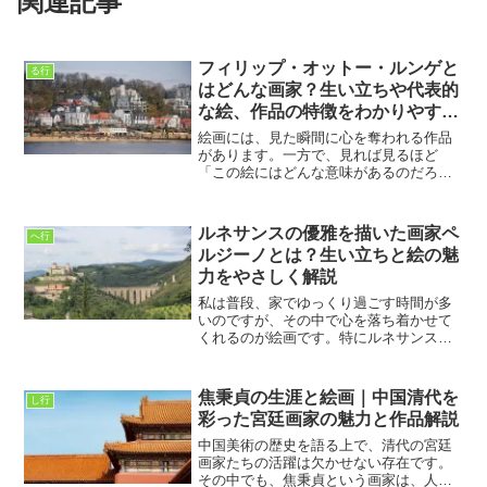
関連記事
フィリップ・オットー・ルンゲと
る行
はどんな画家？生い立ちや代表的
な絵、作品の特徴をわかりやすく
解説
絵画には、見た瞬間に心を奪われる作品
があります。一方で、見れば見るほど
「この絵にはどんな意味があるのだろ
う」と考えさせられる作品もあります。
今回ご紹介するフィリップ・オットー・
ルンゲは、まさに後者の代表ともいえる
ルネサンスの優雅を描いた画家ペ
へ行
画家です。私がルンゲという名...
ルジーノとは？生い立ちと絵の魅
力をやさしく解説
私は普段、家でゆっくり過ごす時間が多
いのですが、その中で心を落ち着かせて
くれるのが絵画です。特にルネサンス時
代の作品は、見ているだけで空気が澄ん
でいくような感覚になります。その中で
も、私が静かに惹かれていった画家がペ
焦秉貞の生涯と絵画｜中国清代を
し行
ルジーノです。派手さはな...
彩った宮廷画家の魅力と作品解説
中国美術の歴史を語る上で、清代の宮廷
画家たちの活躍は欠かせない存在です。
その中でも、焦秉貞という画家は、人物