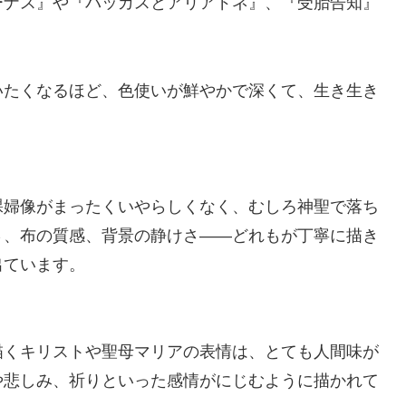
ーナス』や『バッカスとアリアドネ』、『受胎告知』
いたくなるほど、色使いが鮮やかで深くて、生き生き
裸婦像がまったくいやらしくなく、むしろ神聖で落ち
さ、布の質感、背景の静けさ――どれもが丁寧に描き
出ています。
描くキリストや聖母マリアの表情は、とても人間味が
や悲しみ、祈りといった感情がにじむように描かれて