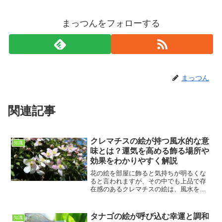
まっつんをフォローする
まっつん
関連記事
クレマチスの絵が持つ風水的な意
知識
味とは？運気を高める飾る場所や
効果をわかりやすく解説
花の絵を部屋に飾ると気持ちが明るくな
ると言われますが、その中でも上品で存
在感のあるクレマチスの絵は、風水を意
識している方からも人気があります。私
自身、車椅子で生活をするようになって
から、自宅で過ごす時間が以前よりずっ
タナゴの絵が呼び込む幸運と調和
知識
と増えました。そのため、...