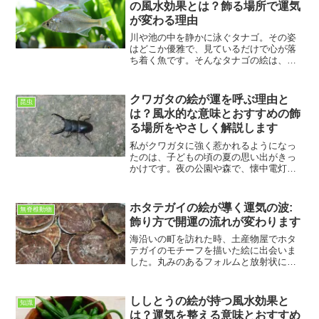
の風水効果とは？飾る場所で運気
が変わる理由
川や池の中を静かに泳ぐタナゴ。その姿
はどこか優雅で、見ているだけで心が落
ち着く魚です。そんなタナゴの絵は、実
は風水の世界でも注目されています。繊
細な色合いと穏やかな表情には、金運や
人間関係の運を整える不思議な力がある
クワガタの絵が運を呼ぶ理由と
昆虫
といわれています。私は初...
は？風水的な意味とおすすめの飾
る場所をやさしく解説します
私がクワガタに強く惹かれるようになっ
たのは、子どもの頃の夏の思い出がきっ
かけです。夜の公園や森で、懐中電灯の
光を頼りにクワガタを探した時間は、今
でも心の奥に残っています。大人にな
り、車椅子での生活が日常になった今で
ホタテガイの絵が導く運気の波:
無脊椎動物
も、クワガタの姿を見ると不...
飾り方で開運の流れが変わります
海沿いの町を訪れた時、土産物屋でホタ
テガイのモチーフを描いた絵に出会いま
した。丸みのあるフォルムと放射状に広
がるラインが、海風に揺れるカーテンの
ように柔らかく見え、私の目は自然とそ
の絵に吸い寄せられました。車椅子で移
ししとうの絵が持つ風水効果と
知識
動している私は、出先で大...
は？運気を整える意味とおすすめ