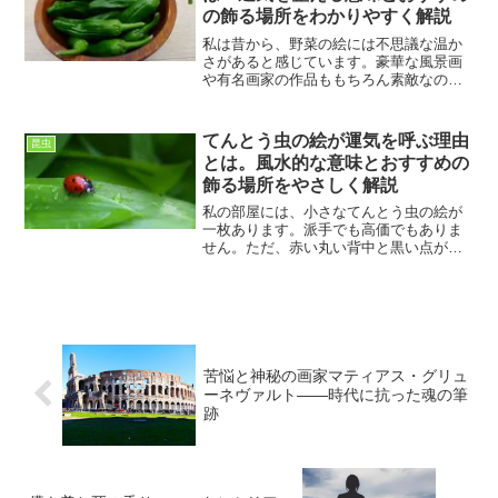
の飾る場所をわかりやすく解説
私は昔から、野菜の絵には不思議な温か
さがあると感じています。豪華な風景画
や有名画家の作品ももちろん素敵なので
すが、毎日の食卓に並ぶような身近な野
菜の絵を見ると、どこか安心感があるの
です。最近、知人から「ししとうの絵っ
てんとう虫の絵が運気を呼ぶ理由
昆虫
て風水的にはどうなの？」...
とは。風水的な意味とおすすめの
飾る場所をやさしく解説
私の部屋には、小さなてんとう虫の絵が
一枚あります。派手でも高価でもありま
せん。ただ、赤い丸い背中と黒い点が描
かれた、素朴な一枚です。車椅子での生
活が長くなると、外に出る機会が減り、
部屋で過ごす時間がどうしても増えま
す。だからこそ、目に入る景...
苦悩と神秘の画家マティアス・グリュ
ーネヴァルト――時代に抗った魂の筆
跡