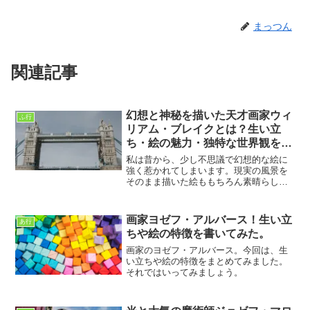
まっつん
関連記事
幻想と神秘を描いた天才画家ウィ
ふ行
リアム・ブレイクとは？生い立
ち・絵の魅力・独特な世界観をわ
かりやすく解説
私は昔から、少し不思議で幻想的な絵に
強く惹かれてしまいます。現実の風景を
そのまま描いた絵ももちろん素晴らしい
のですが、どこか夢の中のような世界
や、人の心の奥を表現したような作品を
見ると、思わず見入ってしまうのです。
画家ヨゼフ・アルバース！生い立
あ行
そんな私が最近特に気になっ...
ちや絵の特徴を書いてみた。
画家のヨゼフ・アルバース。今回は、生
い立ちや絵の特徴をまとめてみました。
それではいってみましょう。