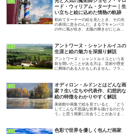
光と大気の魔術師ジョゼフ・マロ
た行
ード・ウィリアム・ターナー｜生
い立ちと絵に込めた情熱の軌跡
初めてターナーの絵を見たとき、その光
の表現に息をのんだ。まるでキャンバス
の中に風が吹き、太陽の輝きがにじみ出
るようだった。彼の絵は風景を描きなが
ら、同時に人の感情を揺さぶる力を持っ
ている。私は車椅子に座りながら画集を
アントワーヌ・シャントルイユの
し行
めくり、まるでその景色の...
生涯と絵の魅力を深掘り解説
アントワーヌ・シャントルイユという名
前を聞いたことがある方は、芸術や歴史
に興味のある人かもしれません。フラン
スの近代絵画の流れの中で、彼の作品は
静かに存在感を放ち続けています。私は
最近、彼の作品を観る機会があり、その
オディロン・ルドンとはどんな画
る行
柔らかな色づかいと独特の...
家？生い立ちや代表作、幻想的な
絵の特徴をわかりやすく解説
美術館や画集で絵を見ていると、「どう
してこんな不思議な世界を描けるのだろ
う」と思う画家に出会うことがありま
す。私にとって、その一人がオディロ
ン・ルドンです。初めてルドンの作品を
見たとき、夢の中を歩いているような感
色彩で世界を優しく包んだ画家
ま行
覚になりました。目玉が空を飛...