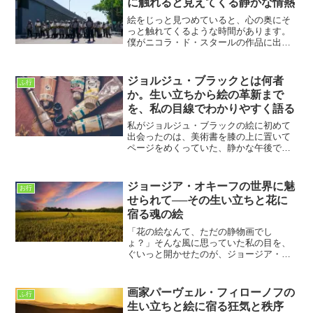
に触れると見えてくる静かな情熱
絵をじっと見つめていると、心の奥にそ
っと触れてくるような時間があります。
僕がニコラ・ド・スタールの作品に出会
ったのは、何気なく眺めていた画集の一
枚でした。力強い色面の重なりの中に、
人の気配や静かな思いがひっそり息づい
ジョルジュ・ブラックとは何者
ふ行
ているようで、思わずペー...
か。生い立ちから絵の革新まで
を、私の目線でわかりやすく語る
私がジョルジュ・ブラックの絵に初めて
出会ったのは、美術書を膝の上に置いて
ページをめくっていた、静かな午後でし
た。車椅子の生活になってから、外出の
機会は減りましたが、その代わりに絵と
向き合う時間は増えました。ブラックの
ジョージア・オキーフの世界に魅
お行
絵は、最初は正直言って難...
せられて──その生い立ちと花に
宿る魂の絵
「花の絵なんて、ただの静物画でし
ょ？」そんな風に思っていた私の目を、
ぐいっと開かせたのが、ジョージア・オ
キーフという画家でした。最初に出会っ
たのは、美術館の一角に飾られていた、
あまりにも大きな赤い花の絵。その絵
画家パーヴェル・フィローノフの
ふ行
は、ただの植物ではなく、まるで...
生い立ちと絵に宿る狂気と秩序