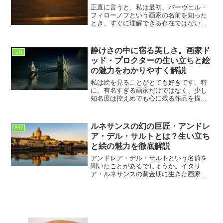
正直に言うと、私は最初、パーヴェル・
フィローノフという画家の名前を知った
とき、すぐに理解できる存在ではないと
感じました。色も形も、どこか不安で、
じっと見ているとこちらの内面を覗き返
されているような気がしたからです。私
静けさの中に宿る美しさ。画家ド
ふ行
は車椅子ユーザーとして日...
ッド・プロクターの生い立ちと絵
の魅力をわかりやすく解説
私は絵を見ることがとても好きです。特
に、有名すぎる画家だけではなく、少し
知名度は控えめでも心に残る作品を描い
た画家を知ると、まるで宝物を見つけた
ような気持ちになります。そんな中で私
が興味を持った画家の一人が、イギリス
ルネサンスの幻の巨匠・アンドレ
さ行
の画家ドッド・プロクター...
ア・デル・サルトとは？生い立ち
と絵の魅力を徹底解説
アンドレア・デル・サルトという名前を
聞いたことがあるでしょうか。イタリ
ア・ルネサンスの黄金期に生きた画家で
ありながら、レオナルド・ダ・ヴィンチ
やラファエロ、ミケランジェロの影に隠
れてしまい、その名が一般にあまり知ら
れていない存在です。しかし...