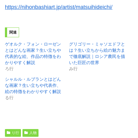
https://nihonbashiart.jp/artist/matsuihideichi/
関連
ゲオルク・フォン・ローゼン
グリゴリー・ミャソエドフと
とはどんな画家？生い立ちや
は？生い立ちから絵の魅力ま
代表的な絵、作品の特徴をわ
で徹底解説｜ロシア農民を描
かりやすく解説
いた巨匠の世界
ろ行
み行
シャルル・ルブランとはどん
な画家？生い立ちや代表作、
絵の特徴をわかりやすく解説
る行
り行
人物