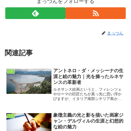
まっつんをフォローする
まっつん
関連記事
アントネロ・ダ・メッシーナの生
た行
涯と絵の魅力｜光を操ったルネサ
ンスの革新者
ルネサンス絵画というと、フィレンツェ
やローマの巨匠たちが真っ先に思い浮か
びますが、イタリア南部シチリア島から
現れた画家アントネロ・ダ・メッシーナ
は、その流れに独自の光を投げかけた存
在でした。彼の絵には、北ヨーロッパの
象徴主義の光と影を描いた画家ジ
て行
細密な描写とイタリア特有...
ャン・デルヴィルの生涯と幻想的
な絵の魅力