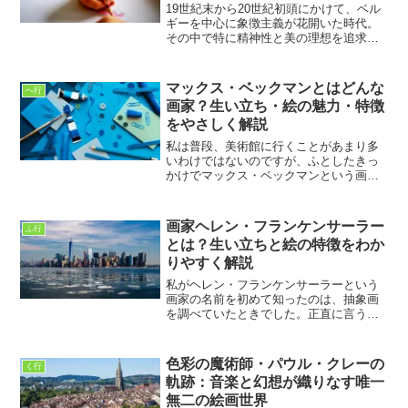
19世紀末から20世紀初頭にかけて、ベル
ギーを中心に象徴主義が花開いた時代。
その中で特に精神性と美の理想を追求し
た画家がジャン・デルヴィルです。彼の
作品は、ただの絵画にとどまらず、哲学
や宗教的思想までも内包した深みを持っ
マックス・ベックマンとはどんな
へ行
ています。幻想的であ...
画家？生い立ち・絵の魅力・特徴
をやさしく解説
私は普段、美術館に行くことがあまり多
いわけではないのですが、ふとしたきっ
かけでマックス・ベックマンという画家
の存在を知りました。名前を聞いたとき
は正直ピンとこなかったのですが、作品
を見た瞬間、胸の奥に何か引っかかるよ
画家ヘレン・フランケンサーラー
ふ行
うな感覚がありました。華...
とは？生い立ちと絵の特徴をわか
りやすく解説
私がヘレン・フランケンサーラーという
画家の名前を初めて知ったのは、抽象画
を調べていたときでした。正直に言う
と、それまでの私は、抽象画というもの
に少し距離を感じていました。何が描か
れているのか分からない、難しそう、と
色彩の魔術師・パウル・クレーの
く行
いう印象があったからです。...
軌跡：音楽と幻想が織りなす唯一
無二の絵画世界