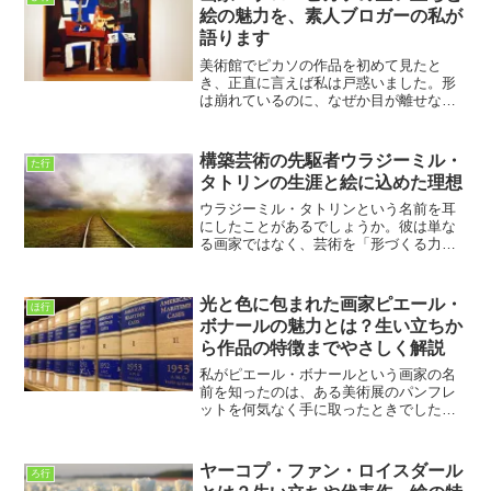
評家でもあった ロジャー...
絵の魅力を、素人ブロガーの私が
語ります
美術館でピカソの作品を初めて見たと
き、正直に言えば私は戸惑いました。形
は崩れているのに、なぜか目が離せな
い。色は抑えられているのに、胸の奥が
ざわつく。理屈では説明できないのに、
感情だけが先に動く。そんな体験でし
構築芸術の先駆者ウラジーミル・
た行
た。私は車椅子ユーザーの素人ブ...
タトリンの生涯と絵に込めた理想
ウラジーミル・タトリンという名前を耳
にしたことがあるでしょうか。彼は単な
る画家ではなく、芸術を「形づくる力」
として新しい世界を描こうとした革命的
な人物です。私が彼に興味を持ったの
は、絵を描くという行為の奥に「考える
光と色に包まれた画家ピエール・
ほ行
芸術」が感じられたからでし...
ボナールの魅力とは？生い立ちか
ら作品の特徴までやさしく解説
私がピエール・ボナールという画家の名
前を知ったのは、ある美術展のパンフレ
ットを何気なく手に取ったときでした。
正直に言うと、そのときは特別な知識が
あったわけでもなく、ただ「なんだか温
かい色だな」と感じたのがきっかけで
ヤーコプ・ファン・ロイスダール
ろ行
す。車椅子での生活を送る私...