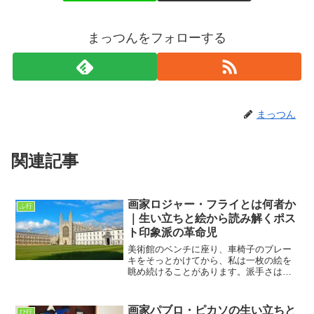
まっつんをフォローする
まっつん
関連記事
画家ロジャー・フライとは何者か
ふ行
｜生い立ちと絵から読み解くポス
ト印象派の革命児
美術館のベンチに座り、車椅子のブレー
キをそっとかけてから、私は一枚の絵を
眺め続けることがあります。派手さはな
いのに、なぜか目が離せない。そんな作
品に出会ったとき、決まって頭に浮かぶ
名前があります。それが、画家であり批
画家パブロ・ピカソの生い立ちと
ひ行