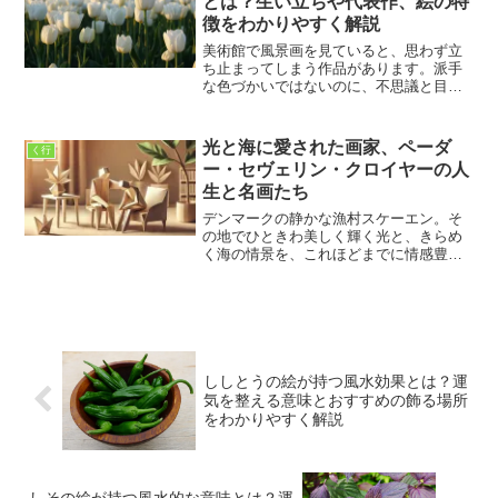
とは？生い立ちや代表作、絵の特
徴をわかりやすく解説
美術館で風景画を見ていると、思わず立
ち止まってしまう作品があります。派手
な色づかいではないのに、不思議と目を
引き、静かな空気まで伝わってくるよう
な絵です。私がヤーコプ・ファン・ロイ
スダールの作品を初めて見たときも、ま
光と海に愛された画家、ペーダ
く行
さにそんな気持ちになりま...
ー・セヴェリン・クロイヤーの人
生と名画たち
デンマークの静かな漁村スケーエン。そ
の地でひときわ美しく輝く光と、きらめ
く海の情景を、これほどまでに情感豊か
に描いた画家がいただろうか。ペーダ
ー・セヴェリン・クロイヤー。その名を
聞いてすぐに絵を思い浮かべる人は少な
いかもしれないが、彼の作品...
ししとうの絵が持つ風水効果とは？運
気を整える意味とおすすめの飾る場所
をわかりやすく解説
しその絵が持つ風水的な意味とは？運