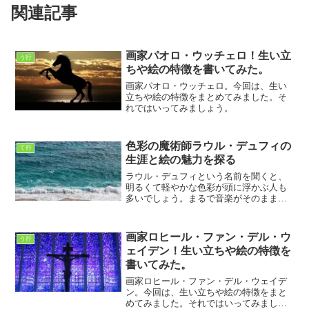
関連記事
画家パオロ・ウッチェロ！生い立
う行
ちや絵の特徴を書いてみた。
画家パオロ・ウッチェロ。今回は、生い
立ちや絵の特徴をまとめてみました。そ
れではいってみましょう。
色彩の魔術師ラウル・デュフィの
て行
生涯と絵の魅力を探る
ラウル・デュフィという名前を聞くと、
明るくて軽やかな色彩が頭に浮かぶ人も
多いでしょう。まるで音楽がそのまま絵
になったような、心が弾むような作品た
ち。彼の絵は見る人に幸福感を与え、ど
んな日常にも彩りを添えてくれます。私
画家ロヒール・ファン・デル・ウ
う行
自身、ある日美術館でデュ...
ェイデン！生い立ちや絵の特徴を
書いてみた。
画家ロヒール・ファン・デル・ウェイデ
ン。今回は、生い立ちや絵の特徴をまと
めてみました。それではいってみましょ