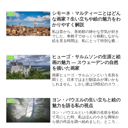
う。
シモーネ・マルティーニとはどん
ま行
な画家？生い立ちや絵の魅力をわ
かりやすく解説
私は昔から、美術館の静かな空気が好き
でした。車椅子でゆっくり移動しながら
絵を見る時間は、私にとって特別な癒や
しです。派手な現代アートも好きです
が、ときどき心を落ち着かせたくなる
と、中世ヨーロッパの絵を眺めたくなり
ヒューゴ・サルムソンの生涯と絵
さ行
ます。その中でも、不思議なく...
画の魅力 ― スウェーデンの自然
を描いた画家
画家ヒューゴ・サルムソンという名前を
聞くと、日本ではまだ馴染みが薄いかも
しれません。しかし彼は19世紀のスウェ
ーデンを代表する画家の一人であり、自
然や農村の情景を生き生きと描き出した
ことで知られています。彼の作品には、
ヨン・バウエルの生い立ちと絵の
は行
ヨーロッパ美術の流れの...
魅力を語る私の視点
ヨン・バウエルという画家の名前を初め
て耳にした時、私はほんの小さな興味か
ら彼の作品を調べ始めました。ところ
が、その第一歩は思いがけない世界への