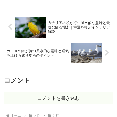
扉になりました。まるで物語の中へ引き
込まれるような、静かだけれど強い絵の
空気。線の優しさの奥にある...
カナリアの絵が持つ風水的な意味と最
適な飾る場所｜幸運を呼ぶインテリア
解説
カモメの絵が持つ風水的な意味と運気
を上げる飾り場所のポイント
コメント
コメントを書き込む
ホーム
人物
こ行