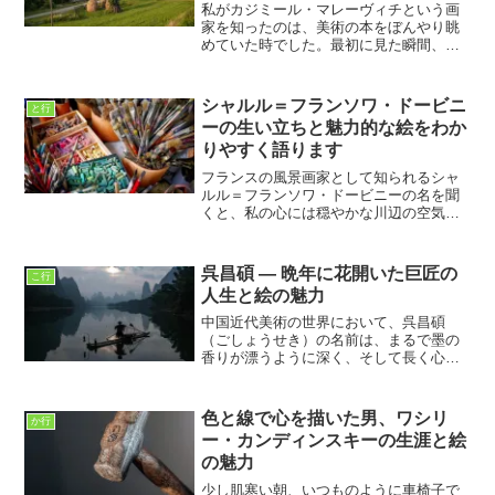
私がカジミール・マレーヴィチという画
家を知ったのは、美術の本をぼんやり眺
めていた時でした。最初に見た瞬間、
「えっ、これが名画なの？」と正直かな
り驚いたのを覚えています。黒い四角が
描かれているだけの作品を見て、多くの
シャルル＝フランソワ・ドービニ
と行
人が「自分でも描けそう」と...
ーの生い立ちと魅力的な絵をわか
りやすく語ります
フランスの風景画家として知られるシャ
ルル＝フランソワ・ドービニーの名を聞
くと、私の心には穏やかな川辺の空気
や、柔らかい夕暮れの色がふわっと浮か
び上がります。ドービニーは、派手さよ
りも自然の息づかいを丁寧にすくい取る
呉昌碩 ― 晩年に花開いた巨匠の
こ行
ような描き方を大切にした画...
人生と絵の魅力
中国近代美術の世界において、呉昌碩
（ごしょうせき）の名前は、まるで墨の
香りが漂うように深く、そして長く心に
残ります。彼は書・画・篆刻（てんこ
く）の三拍子を兼ね備えた芸術家とし
て、晩年になってからその名を大きく広
色と線で心を描いた男、ワシリ
か行
めました。若い頃から順風満帆だ...
ー・カンディンスキーの生涯と絵
の魅力
少し肌寒い朝、いつものように車椅子で