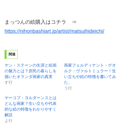
まっつんの絵購入はコチラ ⇒
https://nihonbashiart.jp/artist/matsuihideichi/
関連
ヤン・ステーンの生涯と絵画
画家フェルディナント・ゲオ
の魅力とは？庶民の暮らしを
ルク・ヴァルトミュラー！生
描いたオランダ画家の真実
い立ちや絵の特徴を書いてみ
す行
た。
う行
ヤーコブ・ヨルダーンスとは
どんな画家？生い立ちや代表
的な絵の特徴をわかりやすく
解説
よ行