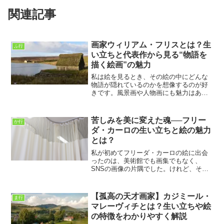
関連記事
画家ウィリアム・フリスとは？生
ふ行
い立ちと代表作から見る“物語を
描く絵画”の魅力
私は絵を見るとき、その絵の中にどんな
物語が隠れているのかを想像するのが好
きです。風景画や人物画にも魅力はあり
ますが、特にたくさんの人が描かれてい
て、まるで一つの舞台のようになってい
る作品には強く惹かれます。そんな「物
苦しみを美に変えた魂──フリー
か行
語が動いているような絵」...
ダ・カーロの生い立ちと絵の魅力
とは？
私が初めてフリーダ・カーロの絵に出会
ったのは、美術館でも画集でもなく、
SNSの画像の片隅でした。けれど、その
ひと目が焼き付いて離れなかったんで
す。色彩の強さ、まなざしの鋭さ、何よ
りも“自分自身を描く”という潔さに、思わ
【孤高の天才画家】カジミール・
ま行
ずスクロールを止めてし...
マレーヴィチとは？生い立ちや絵
の特徴をわかりやすく解説