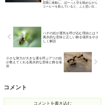
窓際に移動し、ぼーっと空を眺めながら
コーヒーを飲んでいると、ふと思い出し
たのが「色」と「線」で心を描いた画
家、ワシリー・カンディンスキーのこと
でした。正直に言えば、美術館で彼の絵
を見たとき、最初は「何が描...
ハチの絵が運気を呼び込む理由とは？
風水的な意味と正しい飾る場所をやさ
しく解説
小さな努力が大きな運を呼ぶアリの絵
が教えてくれる風水的な意味と飾る場
所
コメント
コメントを書き込む