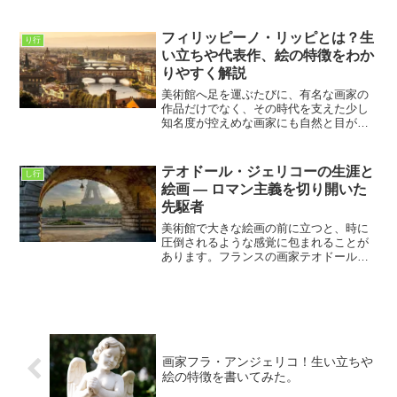
な力を持っている。円と光、そして大胆
な色の重なりが、まるで音楽のリズムの
ように見る人の感情を揺さぶる。私が彼
フィリッピーノ・リッピとは？生
り行
の作品を初めて見たときも...
い立ちや代表作、絵の特徴をわか
りやすく解説
美術館へ足を運ぶたびに、有名な画家の
作品だけでなく、その時代を支えた少し
知名度が控えめな画家にも自然と目が向
くようになりました。私自身、車椅子で
生活していることもあり、一枚の絵の前
でゆっくりと時間をかけて眺める機会が
テオドール・ジェリコーの生涯と
し行
多くあります。そんな中で...
絵画 ― ロマン主義を切り開いた
先駆者
美術館で大きな絵画の前に立つと、時に
圧倒されるような感覚に包まれることが
あります。フランスの画家テオドール・
ジェリコーの代表作「メデューズ号の
筏」を目にしたとき、その感覚はより鮮
烈にやってきます。人間の極限状態を描
いたこの作品は、ただの歴史...
画家フラ・アンジェリコ！生い立ちや
絵の特徴を書いてみた。