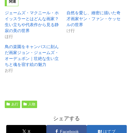
関連
ジェームズ・マクニール・ホ
自然を愛し、緻密に描いた奇
イッスラーとはどんな画家？
才画家ヤン・ファン・ケッセ
生い立ちや代表作から見る静
ルの世界
寂の美の世界
け行
ほ行
鳥の楽園をキャンバスに刻ん
だ画家ジョン・ジェームズ・
オーデュボン｜壮絶な生い立
ちと魂を宿す絵の魅力
お行
あ行
人物
シェアする
X
Facebook
はてブ