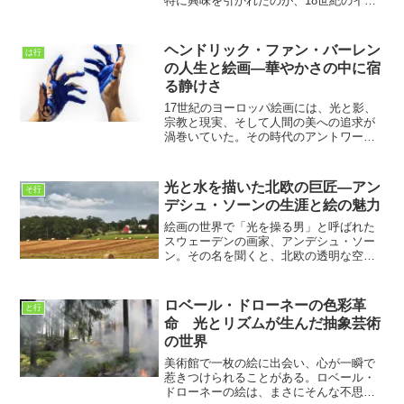
特に興味を引かれたのが、18世紀のイギ
リスで活躍した画家ジョセフ・ライトで
す。最初に彼の作品を見たとき、暗い背
景の中に浮かび上がる人物や物の姿に強
ヘンドリック・ファン・バーレン
は行
く引き込まれました。ま...
の人生と絵画―華やかさの中に宿
る静けさ
17世紀のヨーロッパ絵画には、光と影、
宗教と現実、そして人間の美への追求が
渦巻いていた。その時代のアントワープ
で活躍した一人の画家、ヘンドリック・
ファン・バーレン（Hendrick van
Balen）。彼の名を聞いて、すぐに思い浮
光と水を描いた北欧の巨匠―アン
そ行
かぶ人は...
デシュ・ソーンの生涯と絵の魅力
絵画の世界で「光を操る男」と呼ばれた
スウェーデンの画家、アンデシュ・ソー
ン。その名を聞くと、北欧の透明な空気
と、水辺に反射するまばゆい光景が頭に
浮かぶ人も多いのではないでしょうか。
彼は印象派と写実主義の間に立ち、独自
ロベール・ドローネーの色彩革
と行
の光表現を追い求めた画家...
命 光とリズムが生んだ抽象芸術
の世界
美術館で一枚の絵に出会い、心が一瞬で
惹きつけられることがある。ロベール・
ドローネーの絵は、まさにそんな不思議